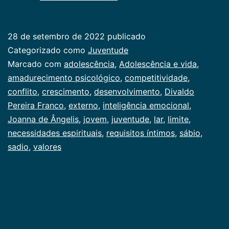
ser
e
28 de setembro de 2022
publicado
o
Categorizado como
Juventude
ter
Marcado com
adolescência
,
Adolescência e vida
,
amadurecimento psicológico
,
competitividade
,
na
conflito
,
crescimento
,
desenvolvimento
,
Divaldo
adolescência
Pereira Franco
,
externo
,
inteligência emocional
,
Joanna de Ângelis
,
jovem
,
juventude
,
lar
,
limite
,
necessidades espirituais
,
requisitos íntimos
,
sábio
,
sadio
,
valores