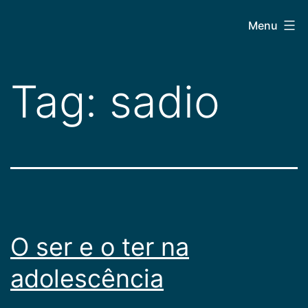
Pular
CEPAC
Menu
para
o
conteúdo
Tag:
sadio
O ser e o ter na
adolescência