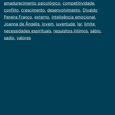
amadurecimento psicológico
,
competitividade
,
na
conflito
,
crescimento
,
desenvolvimento
,
Divaldo
adolescência
Pereira Franco
,
externo
,
inteligência emocional
,
Joanna de Ângelis
,
jovem
,
juventude
,
lar
,
limite
,
necessidades espirituais
,
requisitos íntimos
,
sábio
,
sadio
,
valores