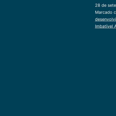
28 de set
Categoriz
Marcado 
como
desenvolvi
Juventude
Imbatível