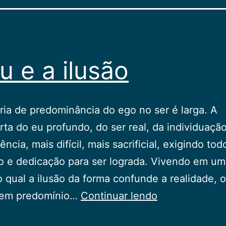
u e a ilusão
ória de predominância do ego no ser é lar­ga. A
ta do eu profundo, do ser real, da indivi­duação
ncia, mais difícil, mais sacrificial, exigindo tod
 e dedicação para ser lo­grada. Vivendo em u
no qual a ilusão da forma confunde a realidade, 
O
tem predo­mínio…
Continuar lendo
Eu