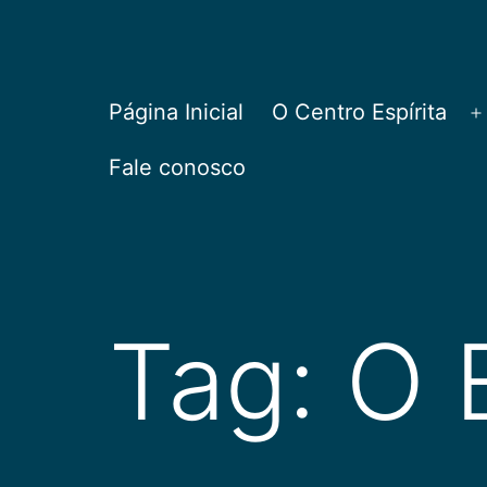
Pular
para
o
CEPAC
Página Inicial
O Centro Espírita
A
conteúdo
Fale conosco
Tag:
O 