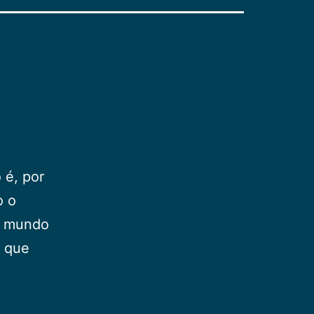
 é, por
o o
m mundo
o que