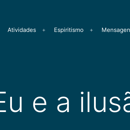
Atividades
Espiritismo
Mensagens
brir
Abrir
Abrir
menu
menu
menu
Eu e a ilus