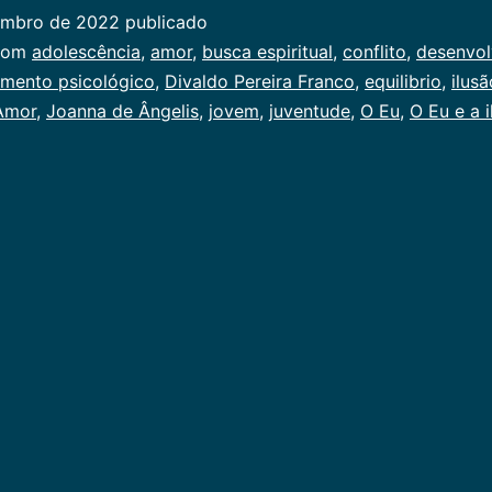
e
embro de 2022
publicado
a
ado
com
adolescência
,
amor
,
busca espiritu­al
,
conflito
,
desenvol
ilusão
­mento psicológico
,
Divaldo Pereira Franco
,
equilibrio
,
ilusã
 Amor
,
Joanna de Ângelis
,
jovem
,
juventude
,
O Eu
,
O Eu e a 