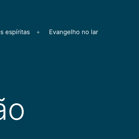
 espíritas
Evangelho no lar
Abrir
menu
ão