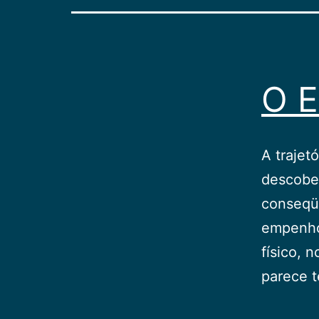
O E
A trajet
descober
conseqüê
empenho
físico, 
parece 