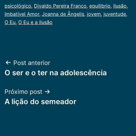
psicológico
,
Divaldo Pereira Franco
,
equilibrio
,
ilusão
,
Imbatível Amor
,
Joanna de Ângelis
,
jovem
,
juventude
,
O Eu
,
O Eu e a ilusão
Navegação
Post anterior
O ser e o ter na adolescência
de
Post
Próximo post
A lição do semeador