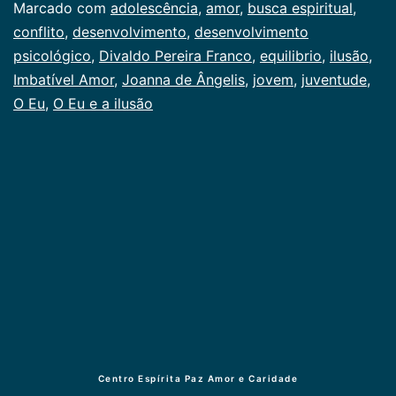
ilusão
Marcado com
adolescência
,
amor
,
busca espiritu­al
,
conflito
,
desenvolvimento
,
desenvolvi­mento
psicológico
,
Divaldo Pereira Franco
,
equilibrio
,
ilusão
,
Imbatível Amor
,
Joanna de Ângelis
,
jovem
,
juventude
,
O Eu
,
O Eu e a ilusão
Centro Espírita Paz Amor e Caridade