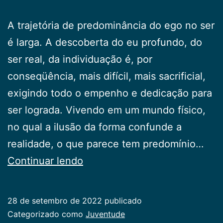
A trajetória de predominância do ego no ser
é lar­ga. A descoberta do eu profundo, do
ser real, da indivi­duação é, por
conseqüência, mais difícil, mais sacrificial,
exigindo todo o empenho e dedicação para
ser lo­grada. Vivendo em um mundo físico,
no qual a ilusão da forma confunde a
realidade, o que parece tem predo­mínio…
O
Continuar lendo
Eu
e
28 de setembro de 2022
publicado
a
Categorizado como
Juventude