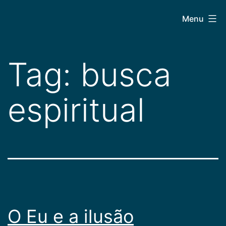
Pular
CEPAC
Menu
para
o
conteúdo
Tag:
busca
espiritu­al
O Eu e a ilusão