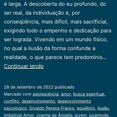
é lar­ga. A descoberta do eu profundo, do
ser real, da indivi­duação é, por
conseqüência, mais difícil, mais sacrificial,
exigindo todo o empenho e dedicação para
ser lo­grada. Vivendo em um mundo físico,
no qual a ilusão da forma confunde a
realidade, o que parece tem predo­mínio…
O
Continuar lendo
Eu
e
28 de setembro de 2022
publicado
a
Categorizado
Marcado com
adolescência
,
amor
,
busca espiritu­al
,
ilusão
como
conflito
,
desenvolvimento
,
desenvolvi­mento
Juventude
psicológico
,
Divaldo Pereira Franco
,
equilibrio
,
ilusão
,
Imbatível Amor
,
Joanna de Ângelis
,
jovem
,
juventude
,