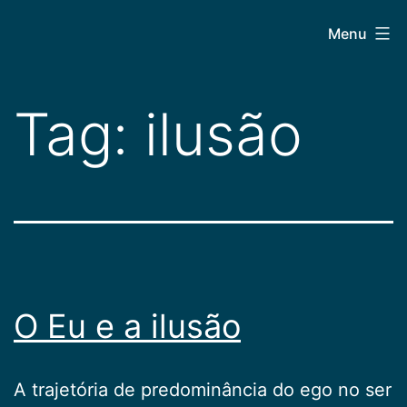
Pular
CEPAC
Menu
para
o
conteúdo
Tag:
ilusão
O Eu e a ilusão
A trajetória de predominância do ego no ser