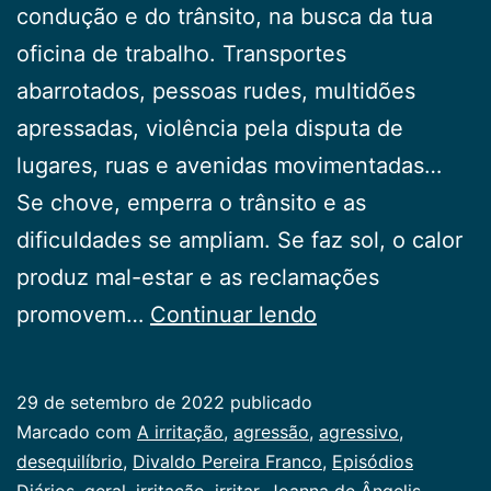
condução e do trânsito, na busca da tua
oficina de trabalho. Transportes
abarrotados, pessoas rudes, multidões
apressadas, violência pela disputa de
lugares, ruas e avenidas movimentadas…
Se chove, emperra o trânsito e as
dificuldades se ampliam. Se faz sol, o calor
produz mal-estar e as reclamações
A
promovem…
Continuar lendo
irritação
29 de setembro de 2022
publicado
Categorizado
Marcado com
A irritação
,
agressão
,
agressivo
,
como
desequilíbrio
,
Divaldo Pereira Franco
,
Episódios
Publicogeral
Diários
,
geral
,
irritação
,
irritar
,
Joanna de Ângelis
,