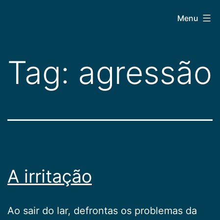
Pular
CEPAC
Menu
para
o
conteúdo
Tag:
agressão
A irritação
Ao sair do lar, defrontas os problemas da