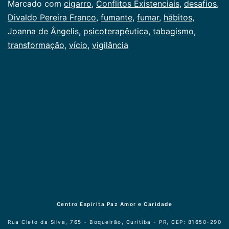
Marcado com
cigarro
,
Conflitos Existenciais
,
desafios
,
Divaldo Pereira Franco
,
fumante
,
fumar
,
hábitos
,
Joanna de Ângelis
,
psicoterapêutica
,
tabagismo
,
transformação
,
vício
,
vigilância
Centro Espírita Paz Amor e Caridade
Rua Cleto da Silva, 765 - Boqueirão, Curitiba - PR, CEP: 81650-290