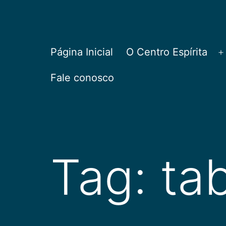
Pular
para
o
CEPAC
Página Inicial
O Centro Espírita
A
conteúdo
Fale conosco
Tag:
ta