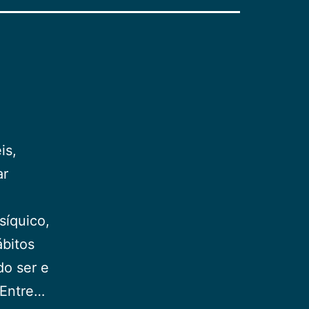
is,
ar
síquico,
ábitos
do ser e
 Entre…