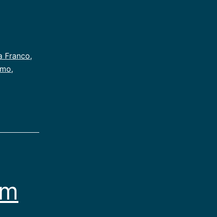
a Franco
,
smo
,
em