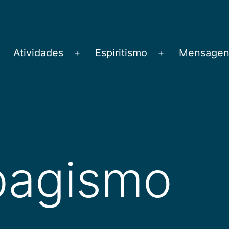
Atividades
Espiritismo
Mensagens
brir
Abrir
Abrir
menu
menu
menu
bagismo