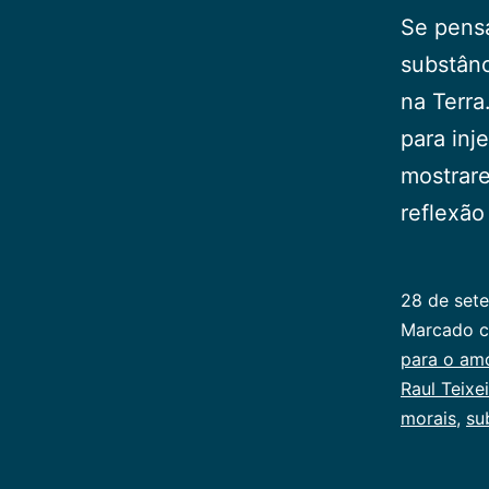
Se pens
substânc
na Terra
para inj
mostrare
reflexã
28 de set
Categoriz
Marcado 
como
para o am
Juventude
Raul Teixe
Publicoger
morais
,
su