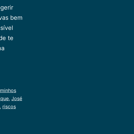
gerir
ivas bem
sível
de te
na
ogas
o
minhos
rvem
rque
,
José
,
riscos