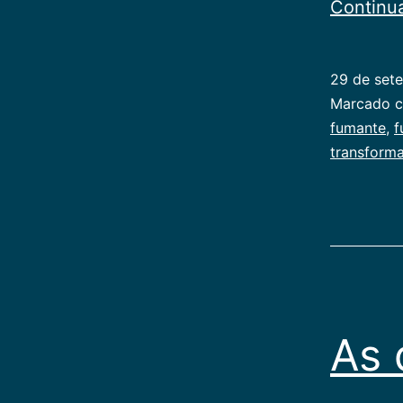
Continu
29 de set
Categoriz
Marcado 
como
fumante
,
f
Publicoger
transform
As 