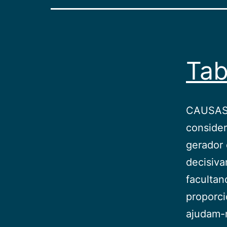
Ta
CAUSAS 
consider
gerador 
decisiva
facultan
proporci
ajudam-n