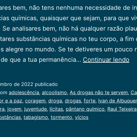
ares bem, não tens nenhuma necessidade de in
ias químicas, quaisquer que sejam, para que v
. Se analisares bem, não há qualquer razão plau
etares substâncias químicas no teu corpo, a fim 
s alegre no mundo. Se te detiveres um pouco 
As
o de que a tua permanência…
Continuar lendo
dr
nã
embro de 2022
publicado
te
ado
com
adolescência
,
alcoolismo
,
As drogas não te servem
,
Ca
se
or e a paz
,
coragem
,
droga
,
drogas
,
forte
,
Ivan de Albuque
ira
,
,
jovem
,
juventude
,
lícitas
,
pântano químico
,
Raul Teixeira
al
bstâncias
,
tabagismo
,
tormento
,
vícios