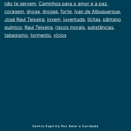
não te servem
,
Caminhos para o amor e a paz
,
coragem
,
droga
,
drogas
,
forte
,
Ivan de Albuquerque
,
José Raul Teixeira
,
jovem
,
juventude
,
lícitas
,
pântano
químico
,
Raul Teixeira
,
riscos morais
,
substâncias
,
tabagismo
,
tormento
,
vícios
Centro Espírita Paz Amor e Caridade