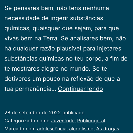
Se pensares bem, não tens nenhuma
necessidade de ingerir substâncias
químicas, quaisquer que sejam, para que
vivas bem na Terra. Se analisares bem, não
há qualquer razão plausível para injetares
substâncias químicas no teu corpo, a fim de
te mostrares alegre no mundo. Se te
detiveres um pouco na reflexão de que a
As
tua permanência…
Continuar lendo
drogas
não
28 de setembro de 2022
publicado
te
Categorizado como
Juventude
,
Publicogeral
servem
Marcado com
adolescência
,
alcoolismo
,
As drogas