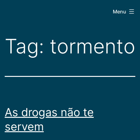
Pular
CEPAC
Menu
para
o
conteúdo
Tag:
tormento
As drogas não te
servem