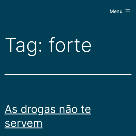
Pular
CEPAC
Menu
para
o
conteúdo
Tag:
forte
As drogas não te
servem