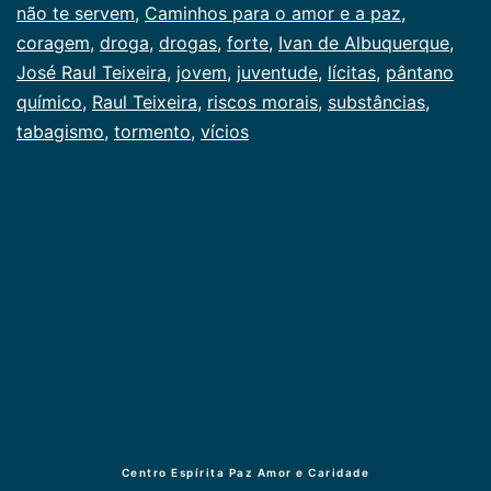
não te servem
,
Caminhos para o amor e a paz
,
coragem
,
droga
,
drogas
,
forte
,
Ivan de Albuquerque
,
José Raul Teixeira
,
jovem
,
juventude
,
lícitas
,
pântano
químico
,
Raul Teixeira
,
riscos morais
,
substâncias
,
tabagismo
,
tormento
,
vícios
Centro Espírita Paz Amor e Caridade