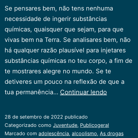
Se pensares bem, não tens nenhuma
necessidade de ingerir substâncias
químicas, quaisquer que sejam, para que
vivas bem na Terra. Se analisares bem, não
há qualquer razão plausível para injetares
substâncias químicas no teu corpo, a fim de
te mostrares alegre no mundo. Se te
detiveres um pouco na reflexão de que a
As
tua permanência…
Continuar lendo
drogas
não
28 de setembro de 2022
publicado
te
Categorizado como
Juventude
,
Publicogeral
servem
Marcado com
adolescência
,
alcoolismo
,
As drogas