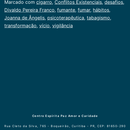
Marcado com
cigarro
,
Conflitos Existenciais
,
desafios
,
Divaldo Pereira Franco
,
fumante
,
fumar
,
hábitos
,
Joanna de Ângelis
,
psicoterapêutica
,
tabagismo
,
transformação
,
vício
,
vigilância
Centro Espírita Paz Amor e Caridade
Rua Cleto da Silva, 765 - Boqueirão, Curitiba - PR, CEP: 81650-290