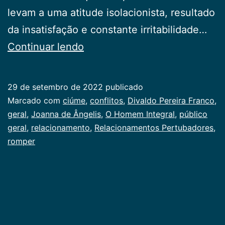
levam a uma atitu­de isolacionista, resultado
da insatisfação e constante irrita­bilidade…
Relacionamentos
Continuar lendo
Perturbadores
29 de setembro de 2022
publicado
Categorizado
Marcado com
ciúme
,
conflitos
,
Divaldo Pereira Franco
,
como
geral
,
Joanna de Ângelis
,
O Homem Integral
,
público
Publicogeral
geral
,
relacionamento
,
Relacionamentos Pertubadores
,
romper