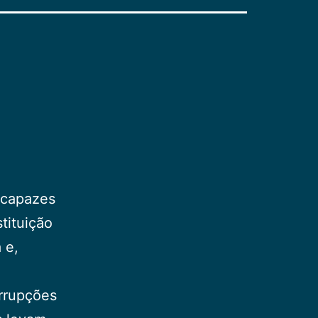
­capazes
tituição
 e,
r­rupções