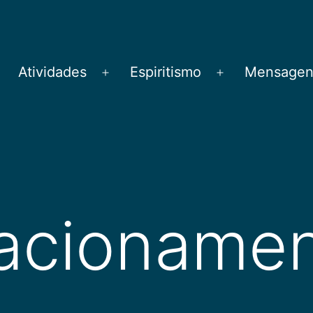
Atividades
Espiritismo
Mensagens
brir
Abrir
Abrir
menu
menu
menu
lacioname