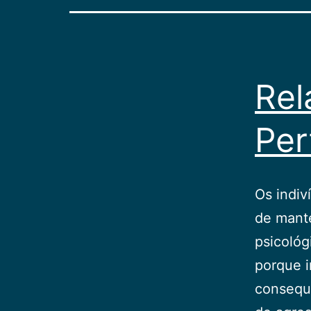
Rel
Per
Os indiv
de mante
psicológ
porque i
consequê