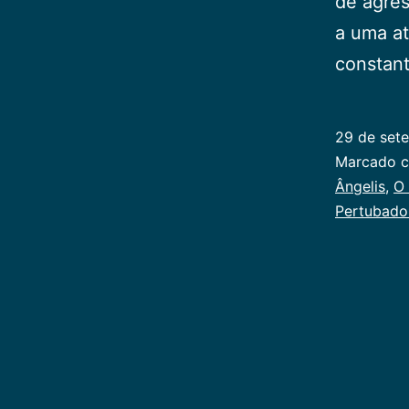
de agres
a uma at
constant
29 de set
Categoriz
Marcado 
como
Ângelis
,
O
Publicoger
Pertubado