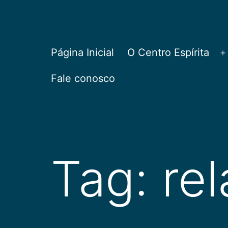
Pular
para
o
CEPAC
Página Inicial
O Centro Espírita
A
conteúdo
Fale conosco
Tag:
re