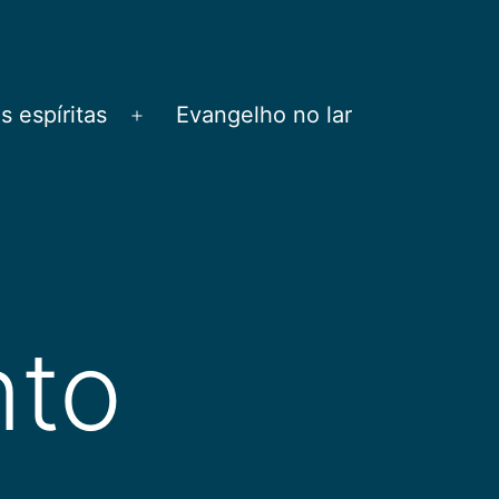
 espíritas
Evangelho no lar
Abrir
menu
nto