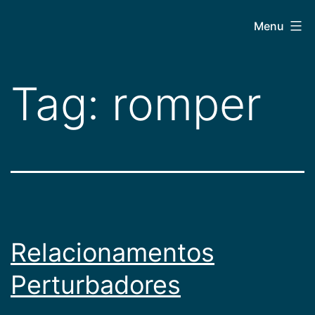
Pular
CEPAC
Menu
para
o
conteúdo
Tag:
romper
Relacionamentos
Perturbadores