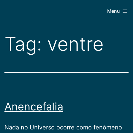
Pular
CEPAC
Menu
para
o
conteúdo
Tag:
ventre
Anencefalia
Nada no Universo ocorre como fenômeno