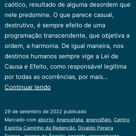
caótico, resultado de alguma desordem que
nele predomine. O que parece casual,
destrutivo, é sempre efeito de uma
programação transcendente, que objetiva a
ordem, a harmonia. De igual maneira, nos
destinos humanos sempre vige a Lei de
Causa e Efeito, como responsável legítima
por todas as ocorrências, por mais…
Anencefalia
Continuar lendo
29 de setembro de 2022
publicado
Categorizado
Marcado com
aborto
,
Anencefalia
,
anencéfalo
,
Centro
como
Espírita Caminho da Redenção
,
Divaldo Pereira
Publicogeral
Franco
,
Joanna de Ângelis
,
nascido
,
renascimento
,