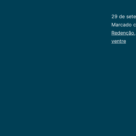
29 de set
Categoriz
Marcado 
como
Redenção
Publicoger
ventre