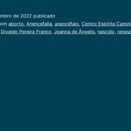
embro de 2022
publicado
ado
com
aborto
,
Anencefalia
,
anencéfalo
,
Centro Espírita Cami
,
Divaldo Pereira Franco
,
Joanna de Ângelis
,
nascido
,
renas
al