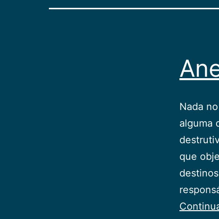
Ane
Nada no
alguma 
destruti
que obje
destinos
responsá
Continu