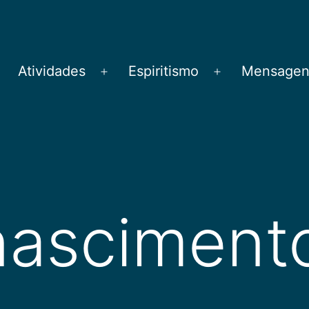
Atividades
Espiritismo
Mensagens
brir
Abrir
Abrir
menu
menu
menu
nasciment