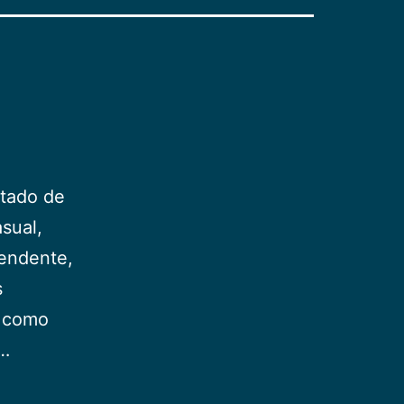
ltado de
sual,
cendente,
s
, como
s…