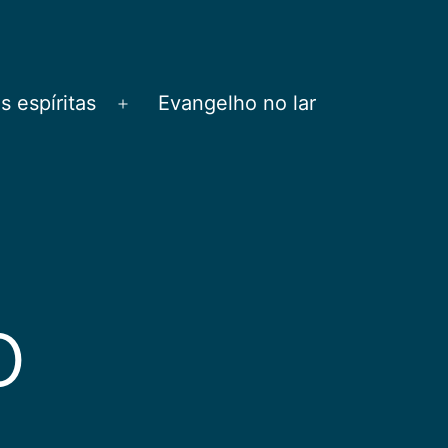
 espíritas
Evangelho no lar
Abrir
menu
o