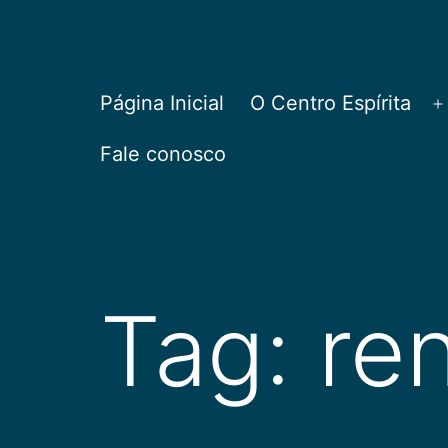
Pular
para
o
CEPAC
Página Inicial
O Centro Espírita
A
conteúdo
Fale conosco
Tag:
re