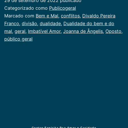
29 de setembro de 2022
publicado
e
Categorizado como
Publicogeral
do
Marcado com
Bem e Mal
,
conflitos
,
Divaldo Pereira
Franco
,
divisão
,
dualidade
,
Dualidade do bem e do
mal
mal
,
geral
,
Imbatível Amor
,
Joanna de Ângelis
,
Oposto
,
público geral
Centro Espírita Paz Amor e Caridade