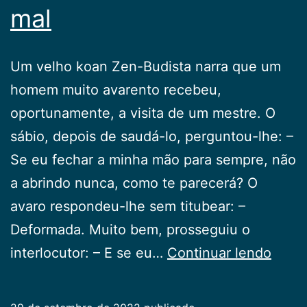
mal
Um velho koan Zen-Budista narra que um
homem muito avarento recebeu,
oportunamente, a visita de um mestre. O
sábio, depois de saudá-lo, perguntou-lhe: –
Se eu fechar a minha mão para sempre, não
a abrindo nun­ca, como te parecerá? O
avaro respondeu-lhe sem titubear: –
Deforma­da. Muito bem, prosseguiu o
Duali
interlocutor: – E se eu…
Continuar lendo
do
bem