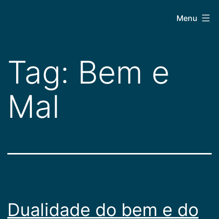
Pular
CEPAC
Menu
para
o
conteúdo
Tag:
Bem e
Mal
Dualidade do bem e do