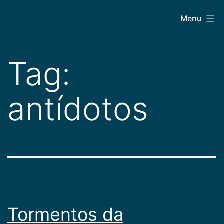
Pular
CEPAC
Menu
para
o
conteúdo
Tag:
antídotos
Tormentos da