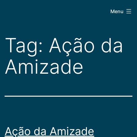
Pular
CEPAC
Menu
para
o
conteúdo
Tag:
Ação da
Amizade
Ação da Amizade