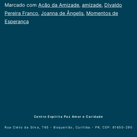
Categorizado
Marcado com
Ação da Amizade
,
amizade
,
Divaldo
como
Pereira Franco
,
Joanna de Ângelis
,
Momentos de
Publicogeral
Esperança
Centro Espírita Paz Amor e Caridade
Rua Cleto da Silva, 765 - Boqueirão, Curitiba - PR, CEP: 81650-290