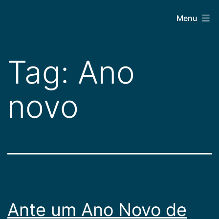
Pular
CEPAC
Menu
para
o
conteúdo
Tag:
Ano
novo
Ante um Ano Novo de