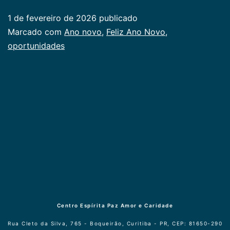
Ano
1 de fevereiro de 2026
publicado
Novo
Categorizado
Marcado com
Ano novo
,
Feliz Ano Novo
,
de
como
oportunidades
Publicogeral
oportunidades
Centro Espírita Paz Amor e Caridade
Rua Cleto da Silva, 765 - Boqueirão, Curitiba - PR, CEP: 81650-290