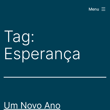
Pular
CEPAC
Menu
para
o
conteúdo
Tag:
Esperança
Um Novo Ano