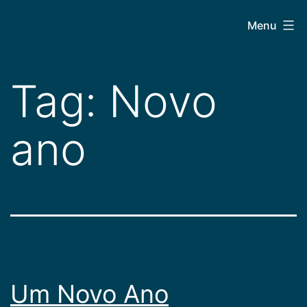
Pular
CEPAC
Menu
para
o
conteúdo
Tag:
Novo
ano
Um Novo Ano