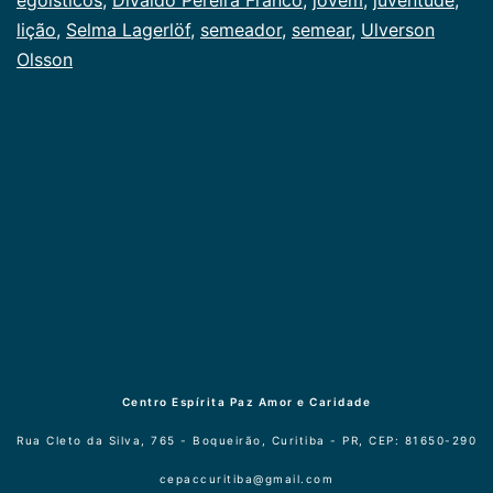
lição
,
Selma Lagerlöf
,
semeador
,
semear
,
Ulverson
Olsson
Centro Espírita Paz Amor e Caridade
Rua Cleto da Silva, 765 - Boqueirão, Curitiba - PR, CEP: 81650-290
cepaccuritiba@gmail.com