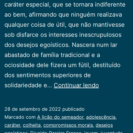
caráter especial, que se tornara indiferente
ao bem, afirmando que ninguém realizava
qualquer coisa de útil, que não mantivesse
sob disfarce os interesses inescrupulosos
dos desejos egoísticos. Nascera num lar
abastado de família tradicional e a
ociosidade dele fizera um fútil, destituído
dos sentimentos superiores de
A
solidariedade e…
Continuar lendo
lição
do
28 de setembro de 2022
publicado
semeador
Categorizado
Marcado com
A lição do semeador
,
adolescência
,
como
caráter
,
colheita
,
compromissos morais
,
desejos
Juventude
egoísticos
,
Divaldo Pereira Franco
,
jovem
,
juventude
,