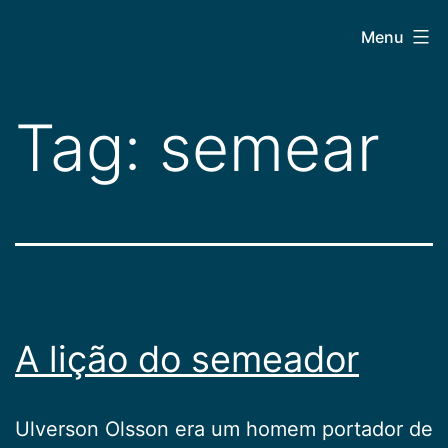
Pular
CEPAC
Menu
para
o
conteúdo
Tag:
semear
A lição do semeador
Ulverson Olsson era um homem portador de