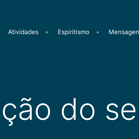
Atividades
Espiritismo
Mensagens
brir
Abrir
Abrir
menu
menu
menu
lição do s