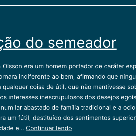
ição do semeador
 Olsson era um homem portador de caráter esp
ornara indiferente ao bem, afirmando que ning
a qualquer coisa de útil, que não mantivesse so
 os interesses inescrupulosos dos desejos egoís
num lar abastado de família tradicional e a oci
era um fútil, destituído dos sentimentos superio
A
iedade e…
Continuar lendo