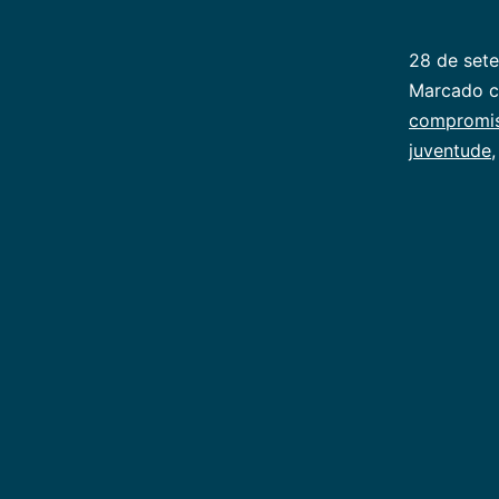
28 de set
Categoriz
Marcado 
como
compromis
Juventude
juventude