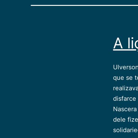
A l
Ulverson
que se t
realizav
disfarce
Nascera 
dele fiz
solidar