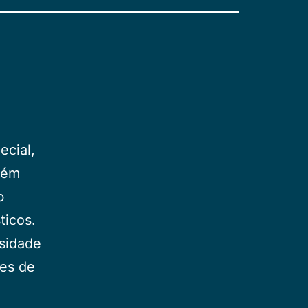
ecial,
uém
b
ticos.
osidade
res de