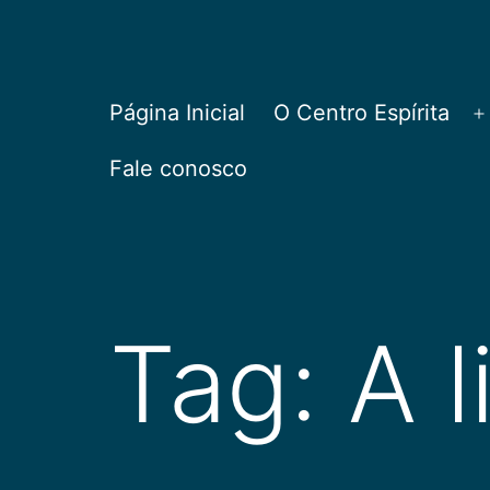
Pular
para
o
CEPAC
Página Inicial
O Centro Espírita
A
conteúdo
Fale conosco
Tag:
A 