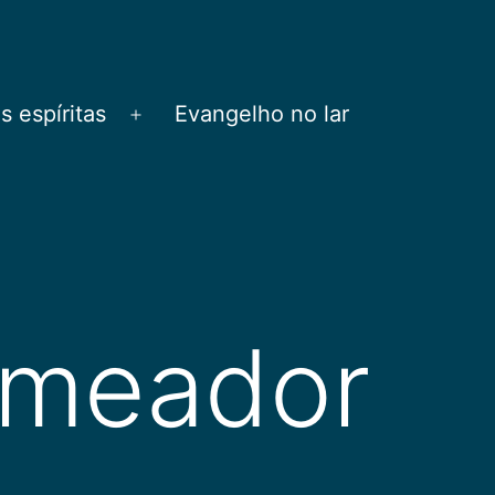
 espíritas
Evangelho no lar
Abrir
menu
emeador