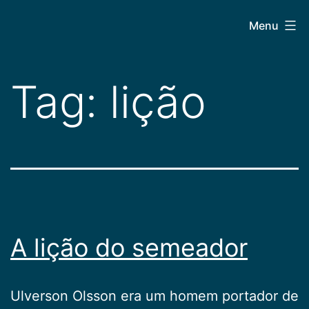
Pular
CEPAC
Menu
para
o
conteúdo
Tag:
lição
A lição do semeador
Ulverson Olsson era um homem portador de