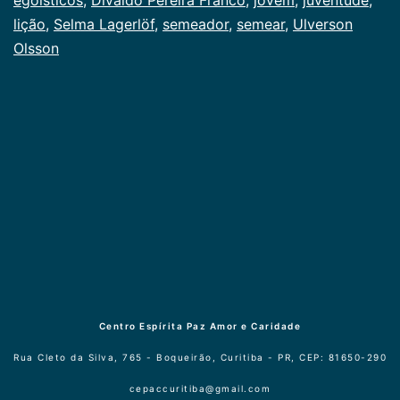
lição
,
Selma Lagerlöf
,
semeador
,
semear
,
Ulverson
Olsson
Centro Espírita Paz Amor e Caridade
Rua Cleto da Silva, 765 - Boqueirão, Curitiba - PR, CEP: 81650-290
cepaccuritiba@gmail.com