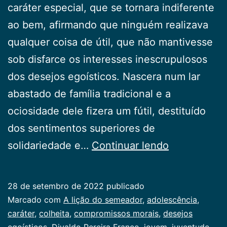
caráter especial, que se tornara indiferente
ao bem, afirmando que ninguém realizava
qualquer coisa de útil, que não mantivesse
sob disfarce os interesses inescrupulosos
dos desejos egoísticos. Nascera num lar
abastado de família tradicional e a
ociosidade dele fizera um fútil, destituído
dos sentimentos superiores de
A
solidariedade e…
Continuar lendo
lição
do
28 de setembro de 2022
publicado
semeador
Categorizado
Marcado com
A lição do semeador
,
adolescência
,
como
caráter
,
colheita
,
compromissos morais
,
desejos
Juventude
egoísticos
,
Divaldo Pereira Franco
,
jovem
,
juventude
,