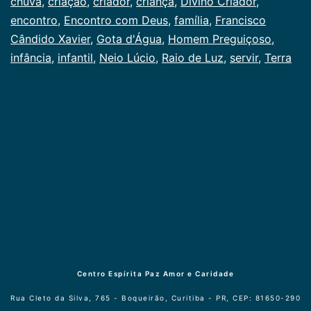
chuva
,
criação
,
criador
,
criança
,
Divino Criador
,
encontro
,
Encontro com Deus
,
família
,
Francisco
Cândido Xavier
,
Gota d'Água
,
Homem Preguiçoso
,
infância
,
infantil
,
Neio Lúcio
,
Raio de Luz
,
servir
,
Terra
Centro Espírita Paz Amor e Caridade
Rua Cleto da Silva, 765 - Boqueirão, Curitiba - PR, CEP: 81650-290