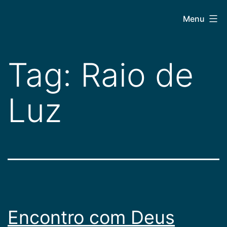
Pular
CEPAC
Menu
para
o
conteúdo
Tag:
Raio de
Luz
Encontro com Deus