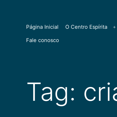
Pular
para
o
CEPAC
Página Inicial
O Centro Espírita
A
conteúdo
Fale conosco
Tag:
cr