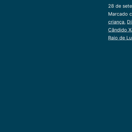
28 de set
Categoriz
Marcado 
como
criança
,
Di
Infancia
Cândido X
Raio de Lu