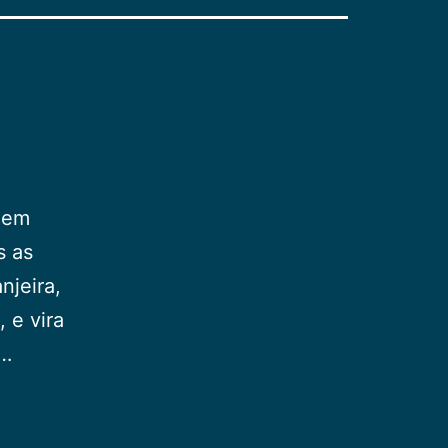
omem
s as
njeira,
 e vira
i…