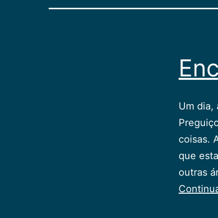
Enc
Um dia, 
Preguiço
coisas. 
que esta
outras á
Continu