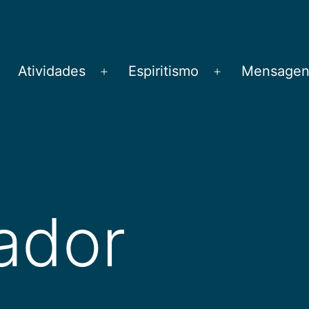
Atividades
Espiritismo
Mensagens
brir
Abrir
Abrir
menu
menu
menu
iador