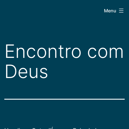
Pular
CEPAC
Menu
para
o
conteúdo
Encontro com
Deus