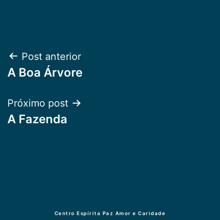
Navegação
Post anterior
A Boa Árvore
de
Post
Próximo post
A Fazenda
Centro Espírita Paz Amor e Caridade