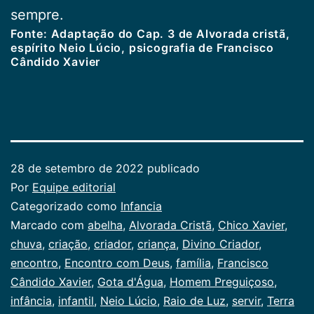
sempre.
Fonte: Adaptação do Cap. 3 de Alvorada cristã,
espírito Neio Lúcio, psicografia de Francisco
Cândido Xavier
28 de setembro de 2022
publicado
Por
Equipe editorial
Categorizado como
Infancia
Marcado com
abelha
,
Alvorada Cristã
,
Chico Xavier
,
chuva
,
criação
,
criador
,
criança
,
Divino Criador
,
encontro
,
Encontro com Deus
,
família
,
Francisco
Cândido Xavier
,
Gota d'Água
,
Homem Preguiçoso
,
infância
,
infantil
,
Neio Lúcio
,
Raio de Luz
,
servir
,
Terra