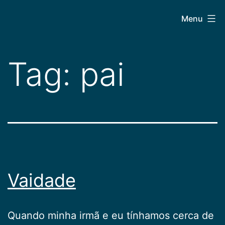
Pular
CEPAC
Menu
para
o
conteúdo
Tag:
pai
Vaidade
Quando minha irmã e eu tínhamos cerca de