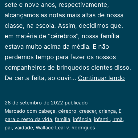
sete e nove anos, respectivamente,
alcançamos as notas mais altas de nossa
classe, na escola. Assim, decidimos que,
em matéria de “cérebros”, nossa família
estava muito acima da média. E não
perdemos tempo para fazer os nossos
companheiros de brinquedos cientes disso.
Vaid
De certa feita, ao ouvir…
Continuar lendo
28 de setembro de 2022
publicado
Categorizado
Marcado com
cabeça
,
cérebro
,
crescer
,
criança
,
E
como
para o resto da vida
,
família
,
infância
,
infantil
,
irmã
,
Infancia
pai
,
vaidade
,
Wallace Leal v. Rodrigues