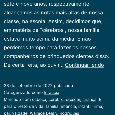
sete e nove anos, respectivamente,
alcançamos as notas mais altas de nossa
classe, na escola. Assim, decidimos que,
em matéria de “cérebros”, nossa família
estava muito acima da média. E não
perdemos tempo para fazer os nossos
companheiros de brinquedos cientes disso.
Vaid
De certa feita, ao ouvir…
Continuar lendo
28 de setembro de 2022
publicado
Categorizado como
Infancia
Marcado com
cabeça
,
cérebro
,
crescer
,
criança
,
E
para o resto da vida
,
família
,
infância
,
infantil
,
irmã
,
pai
,
vaidade
,
Wallace Leal v. Rodrigues