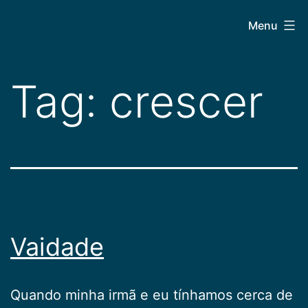
Pular
CEPAC
Menu
para
o
conteúdo
Tag:
crescer
Vaidade
Quando minha irmã e eu tínhamos cerca de