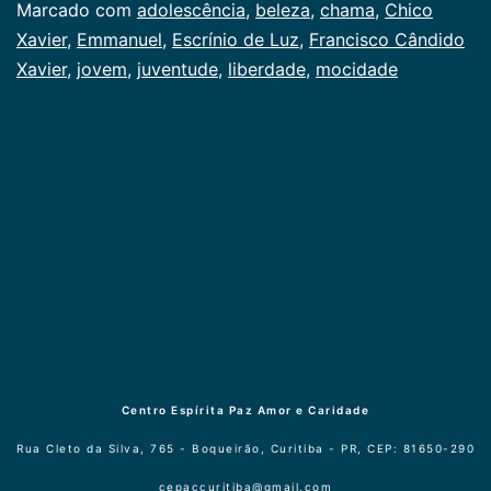
Marcado com
adolescência
,
beleza
,
chama
,
Chico
Xavier
,
Emmanuel
,
Escrínio de Luz
,
Francisco Cândido
Xavier
,
jovem
,
juventude
,
liberdade
,
mocidade
Centro Espírita Paz Amor e Caridade
Rua Cleto da Silva, 765 - Boqueirão, Curitiba - PR, CEP: 81650-290
cepaccuritiba@gmail.com