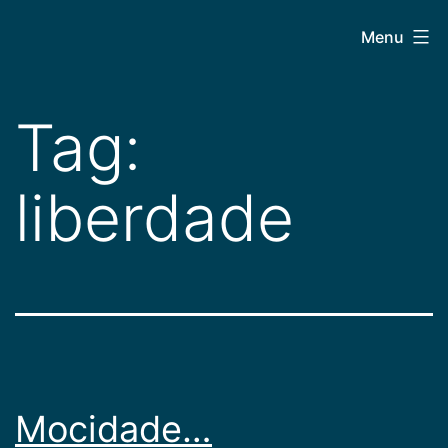
Pular
CEPAC
Menu
para
o
conteúdo
Tag:
liberdade
Mocidade…