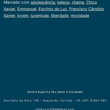
Marcado com
adolescência
,
beleza
,
chama
,
Chico
Xavier
,
Emmanuel
,
Escrínio de Luz
,
Francisco Cândido
Xavier
,
jovem
,
juventude
,
liberdade
,
mocidade
Centro Espírita Paz Amor e Caridade
Rua Cleto da Silva, 765 - Boqueirão, Curitiba - PR, CEP: 81650-290
cepaccuritiba@gmail.com