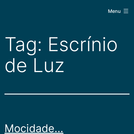
Pular
CEPAC
Menu
para
o
conteúdo
Tag:
Escrínio
de Luz
Mocidade…