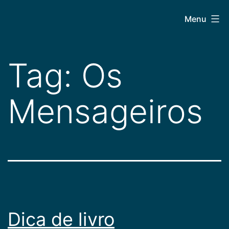
Pular
CEPAC
Menu
para
o
conteúdo
Tag:
Os
Mensageiros
Dica de livro