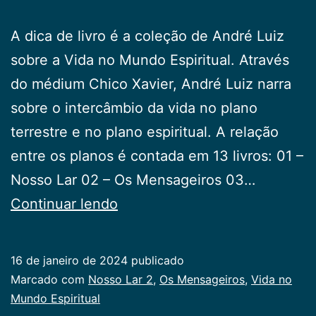
A dica de livro é a coleção de André Luiz
sobre a Vida no Mundo Espiritual. Através
do médium Chico Xavier, André Luiz narra
sobre o intercâmbio da vida no plano
terrestre e no plano espiritual. A relação
entre os planos é contada em 13 livros: 01 –
Nosso Lar 02 – Os Mensageiros 03…
Dica
Continuar lendo
de
livro
16 de janeiro de 2024
publicado
Categorizado
Marcado com
Nosso Lar 2
,
Os Mensageiros
,
Vida no
como
Mundo Espiritual