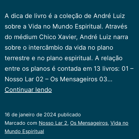
A dica de livro é a coleção de André Luiz
sobre a Vida no Mundo Espiritual. Através
do médium Chico Xavier, André Luiz narra
sobre o intercâmbio da vida no plano
terrestre e no plano espiritual. A relação
entre os planos é contada em 13 livros: 01 –
Nosso Lar 02 – Os Mensageiros 03…
Dica
Continuar lendo
de
livro
16 de janeiro de 2024
publicado
Categorizado
Marcado com
Nosso Lar 2
,
Os Mensageiros
,
Vida no
como
Mundo Espiritual