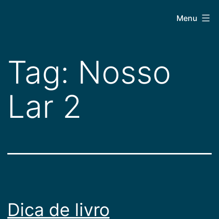
Pular
CEPAC
Menu
para
o
conteúdo
Tag:
Nosso
Lar 2
Dica de livro