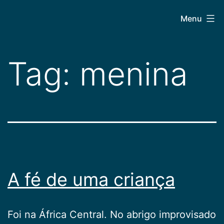
Pular
CEPAC
Menu
para
o
conteúdo
Tag:
menina
A fé de uma criança
Foi na África Central. No abrigo improvisado