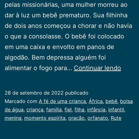
pelas missionárias, uma mulher morreu ao
dar à luz um bebê prematuro. Sua filhinha
de dois anos começou a chorar e não havia
o que a consolasse. O bebê foi colocado
em uma caixa e envolto em panos de
algodão. Bem depressa alguém foi
A
alimentar o fogo para…
Continuar lendo
fé
de
28 de setembro de 2022
publicado
uma
Categorizado
Marcado com
A fé de uma criança
,
África
,
bebê
,
bolsa
crianç
como
de água
,
criança
,
família
,
fiel
,
filha
,
infância
,
infantil
,
Infancia
menina
,
momento espírita
,
oração
,
orfanato
,
Rute