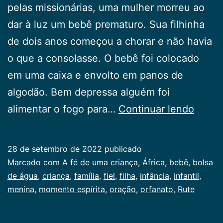
pelas missionárias, uma mulher morreu ao
dar à luz um bebê prematuro. Sua filhinha
de dois anos começou a chorar e não havia
o que a consolasse. O bebê foi colocado
em uma caixa e envolto em panos de
algodão. Bem depressa alguém foi
A
alimentar o fogo para…
Continuar lendo
fé
de
28 de setembro de 2022
publicado
uma
Categorizado
Marcado com
A fé de uma criança
,
África
,
bebê
,
bolsa
crianç
como
de água
,
criança
,
família
,
fiel
,
filha
,
infância
,
infantil
,
Infancia
menina
,
momento espírita
,
oração
,
orfanato
,
Rute