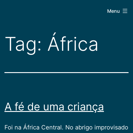
Pular
CEPAC
Menu
para
o
conteúdo
Tag:
África
A fé de uma criança
Foi na África Central. No abrigo improvisado