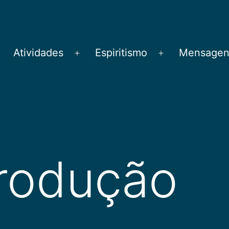
Atividades
Espiritismo
Mensagens
brir
Abrir
Abrir
menu
menu
menu
trodução