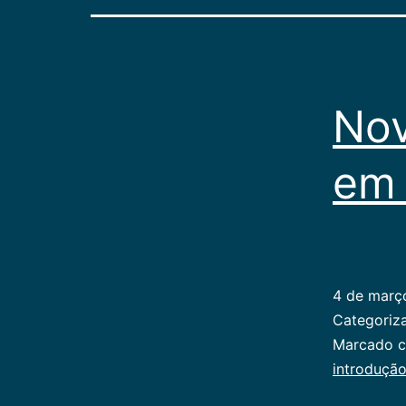
Nov
em
4 de març
Categori
Marcado 
introduçã