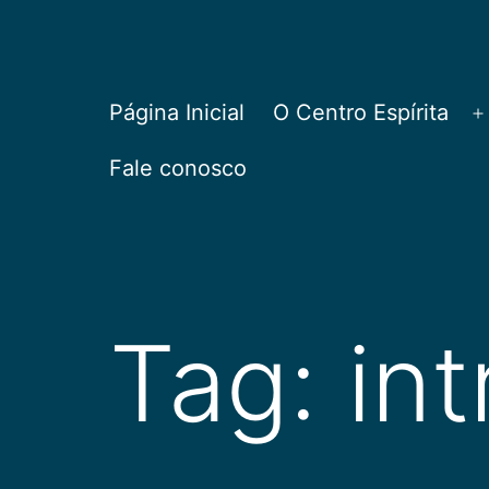
Pular
para
o
CEPAC
Página Inicial
O Centro Espírita
A
conteúdo
Fale conosco
Tag:
in