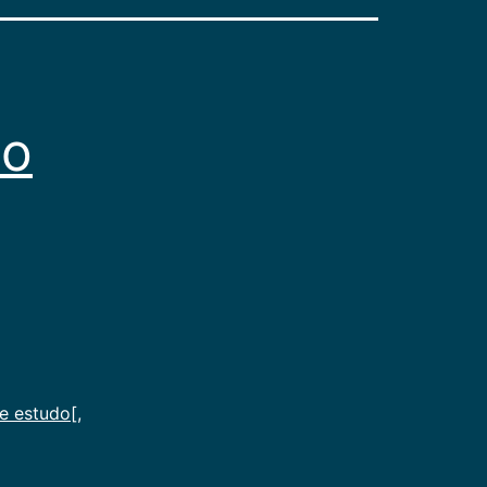
do
e estudo[
,