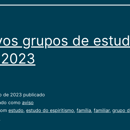
os grupos de estu
 2023
o de 2023
publicado
zado como
aviso
com
estudo
,
estudo do espiritismo
,
família
,
familiar
,
grupo d
o