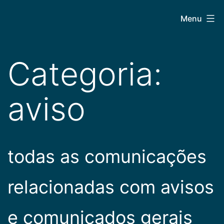
Pular
CEPAC
Menu
para
o
conteúdo
Categoria:
aviso
todas as comunicações
relacionadas com avisos
e comunicados gerais