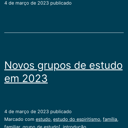
4 de março de 2023
publicado
Categorizado
como
aviso
Novos grupos de estudo
em 2023
4 de março de 2023
publicado
Categorizado
Marcado com
estudo
,
estudo do espiritismo
,
família
,
como
familiar
,
grupo de estudo[
,
introdução