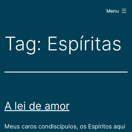
Pular
CEPAC
Menu
para
o
conteúdo
Tag:
Espíritas
A lei de amor
Meus caros condiscípulos, os Espíritos aqui