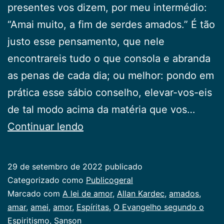
presentes vos dizem, por meu intermédio:
“Amai muito, a fim de serdes amados.” É tão
justo esse pensamento, que nele
encontrareis tudo o que consola e abranda
as penas de cada dia; ou melhor: pondo em
prática esse sábio conselho, elevar-vos-eis
de tal modo acima da matéria que vos…
A
Continuar lendo
lei
de
29 de setembro de 2022
publicado
amor
Categorizado como
Publicogeral
Marcado com
A lei de amor
,
Allan Kardec
,
amados
,
amar
,
amei
,
amor
,
Espíritas
,
O Evangelho segundo o
Espiritismo
,
Sanson