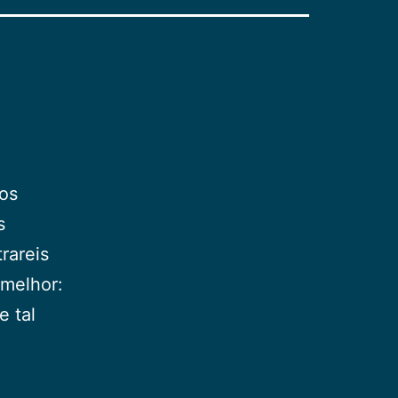
vos
s
rareis
 melhor:
e tal