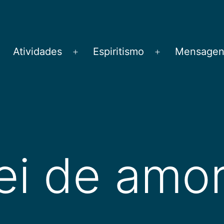
Atividades
Espiritismo
Mensagens
brir
Abrir
Abrir
menu
menu
menu
lei de amo