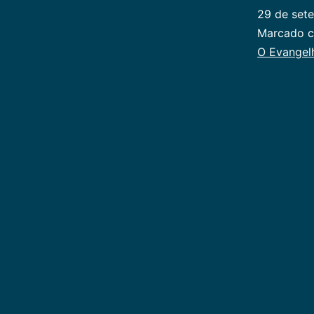
29 de set
Categoriz
Marcado 
como
O Evangel
Publicoger