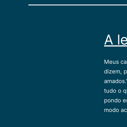
A l
Meus car
dizem, p
amados.”
tudo o q
pondo em
modo ac