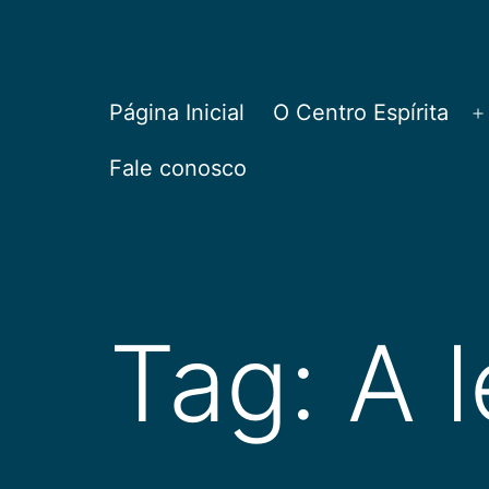
Pular
para
o
CEPAC
Página Inicial
O Centro Espírita
A
conteúdo
Fale conosco
Tag:
A 