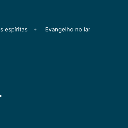
 espíritas
Evangelho no lar
Abrir
menu
r