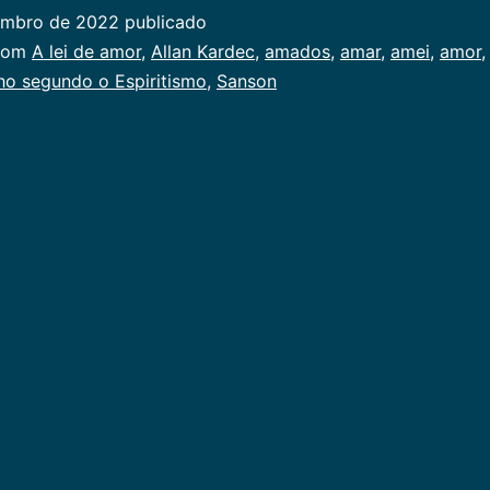
de
embro de 2022
publicado
amor
ado
com
A lei de amor
,
Allan Kardec
,
amados
,
amar
,
amei
,
amor
ho segundo o Espiritismo
,
Sanson
al