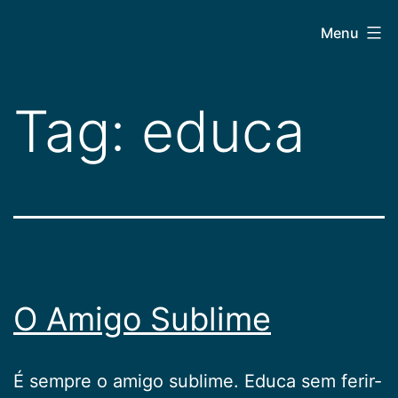
Pular
CEPAC
Menu
para
o
conteúdo
Tag:
educa
O Amigo Sublime
É sempre o amigo sublime. Educa sem ferir-