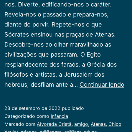
nos. Diverte, edificando-nos o caráter.
Revela-nos o passado e prepara-nos,
diante do porvir. Repete-nos o que
Sócrates ensinou nas praças de Atenas.
Descobre-nos ao olhar maravilhado as
civilizações que passaram. O Egito
resplandecente dos faraós, a Grécia dos
filósofos e artistas, a Jerusalém dos
O
hebreus, desfilam ante a…
Continuar lendo
Am
Su
28 de setembro de 2022
publicado
Categorizado como
Infancia
Marcado com
Alvorada Cristã
,
amigo
,
Atenas
,
Chico
Xavier
,
criança
,
edificante
,
edificar
,
educa
,