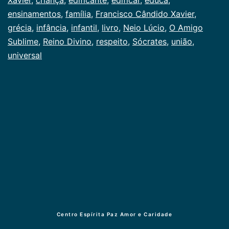
ensinamentos
,
família
,
Francisco Cândido Xavier
,
grécia
,
infância
,
infantil
,
livro
,
Neio Lúcio
,
O Amigo
Sublime
,
Reino Divino
,
respeito
,
Sócrates
,
união
,
universal
Centro Espírita Paz Amor e Caridade