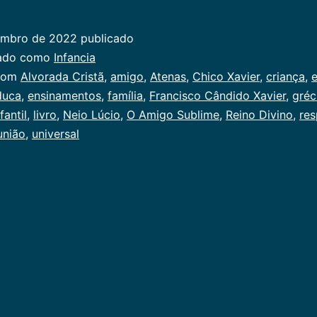
Amigo
Sublime
embro de 2022
publicado
zado como
Infancia
com
Alvorada Cristã
,
amigo
,
Atenas
,
Chico Xavier
,
criança
,
e
duca
,
ensinamentos
,
família
,
Francisco Cândido Xavier
,
gréc
fantil
,
livro
,
Neio Lúcio
,
O Amigo Sublime
,
Reino Divino
,
res
união
,
universal