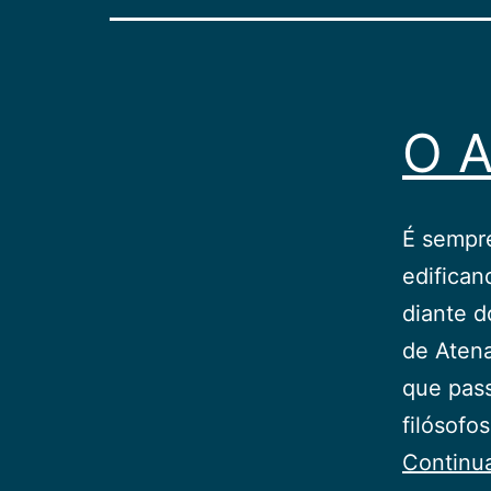
O A
É sempre
edifican
diante d
de Atena
que pass
filósofo
Continu