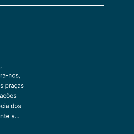
,
ra-nos,
as praças
zações
écia dos
ante a…