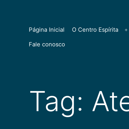
Pular
para
o
CEPAC
Página Inicial
O Centro Espírita
A
conteúdo
Fale conosco
Tag:
At