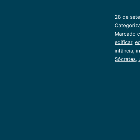
28 de set
Categori
Marcado 
edificar
,
e
infância
,
in
Sócrates
,