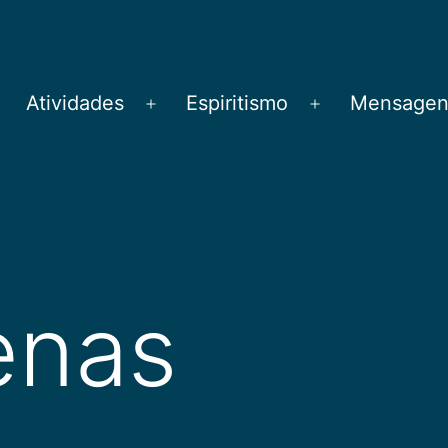
Atividades
Espiritismo
Mensagens
brir
Abrir
Abrir
menu
menu
menu
enas