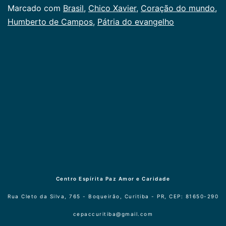
Categorizado
Marcado com
Brasil
,
Chico Xavier
,
Coração do mundo
,
como
Humberto de Campos
,
Pátria do evangelho
Publicogeral
Centro Espírita Paz Amor e Caridade
Rua Cleto da Silva, 765 - Boqueirão, Curitiba - PR, CEP: 81650-290
cepaccuritiba@gmail.com