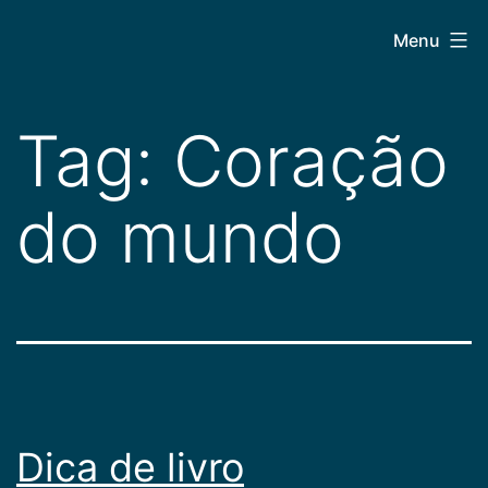
Pular
CEPAC
Menu
para
o
conteúdo
Tag:
Coração
do mundo
Dica de livro