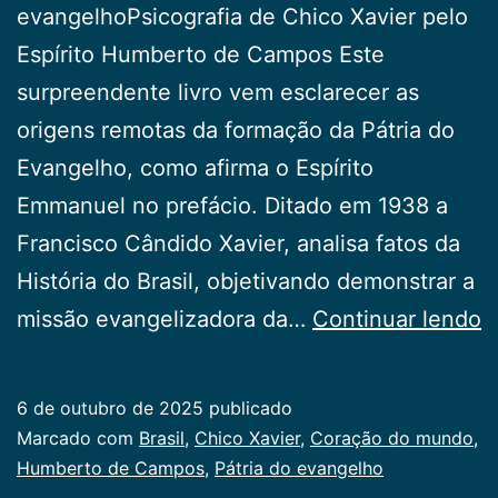
evangelhoPsicografia de Chico Xavier pelo
Espírito Humberto de Campos Este
surpreendente livro vem esclarecer as
origens remotas da formação da Pátria do
Evangelho, como afirma o Espírito
Emmanuel no prefácio. Ditado em 1938 a
Francisco Cândido Xavier, analisa fatos da
História do Brasil, objetivando demonstrar a
D
missão evangelizadora da…
Continuar lendo
d
li
6 de outubro de 2025
publicado
Categorizado
Marcado com
Brasil
,
Chico Xavier
,
Coração do mundo
,
como
Humberto de Campos
,
Pátria do evangelho
Publicogeral