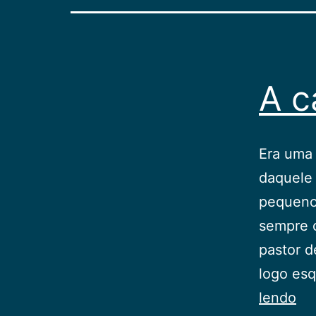
A c
Era uma 
daquele 
pequeno
sempre o
pastor d
logo es
A
lendo