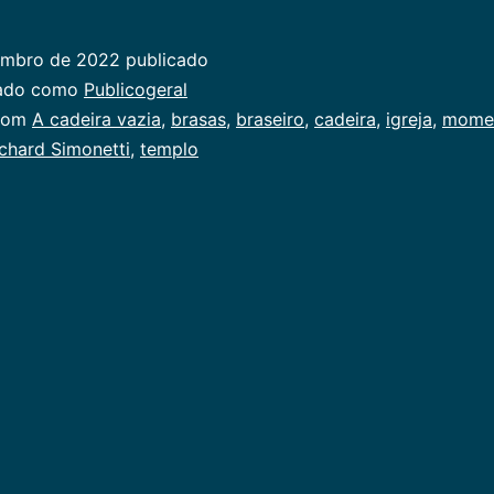
deira
zia
embro de 2022
publicado
zado como
Publicogeral
com
A cadeira vazia
,
brasas
,
braseiro
,
cadeira
,
igreja
,
mome
chard Simonetti
,
templo