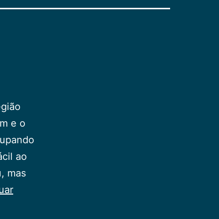
egião
am e o
cupando
cil ao
u, mas
uar