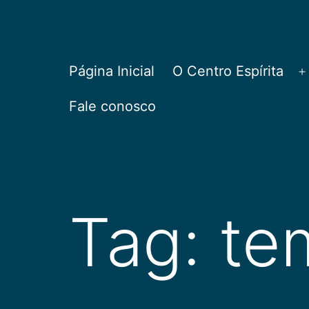
Pular
para
o
CEPAC
Página Inicial
O Centro Espírita
A
conteúdo
Fale conosco
Tag:
te