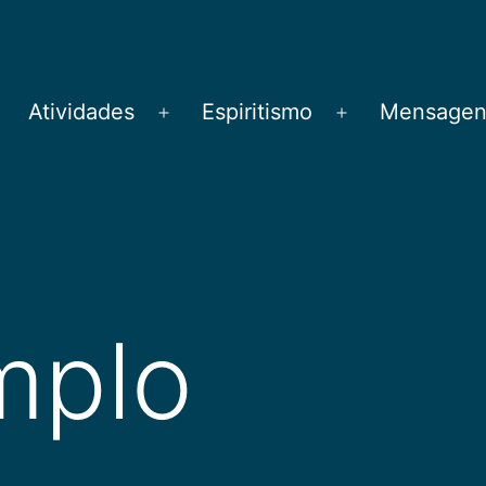
Atividades
Espiritismo
Mensagens
brir
Abrir
Abrir
menu
menu
menu
mplo