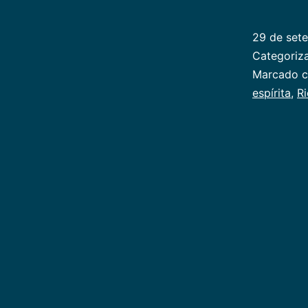
ca
va
29 de set
Categori
Marcado 
espírita
,
Ri