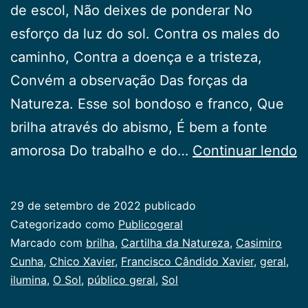
de escol, Não deixes de ponderar No
esforço da luz do sol. Contra os males do
caminho, Contra a doença e a tristeza,
Convém a observação Das forças da
Natureza. Esse sol bondoso e franco, Que
brilha através do abismo, É bem a fonte
O
amorosa Do trabalho e do…
Continuar lendo
S
29 de setembro de 2022
publicado
Categorizado como
Publicogeral
Marcado com
brilha
,
Cartilha da Natureza
,
Casimiro
Cunha
,
Chico Xavier
,
Francisco Cândido Xavier
,
geral
,
ilumina
,
O Sol
,
público geral
,
Sol