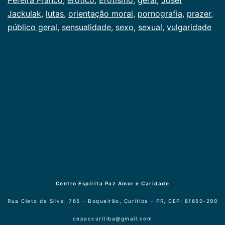
Jackulak
,
lutas
,
orientação moral
,
pornografia
,
prazer
,
público geral
,
sensualidade
,
sexo
,
sexual
,
vulgaridade
Centro Espírita Paz Amor e Caridade
Rua Cleto da Silva, 765 - Boqueirão, Curitiba - PR, CEP: 81650-290
cepaccuritiba@gmail.com