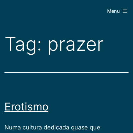
Pular
CEPAC
Menu
para
o
conteúdo
Tag:
prazer
Erotismo
Numa cultura dedicada quase que