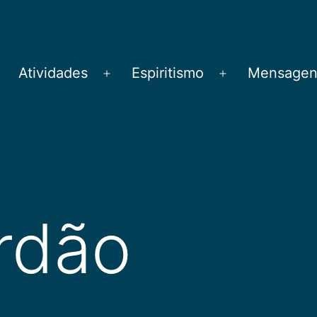
Atividades
Espiritismo
Mensagens
brir
Abrir
Abrir
menu
menu
menu
rdão