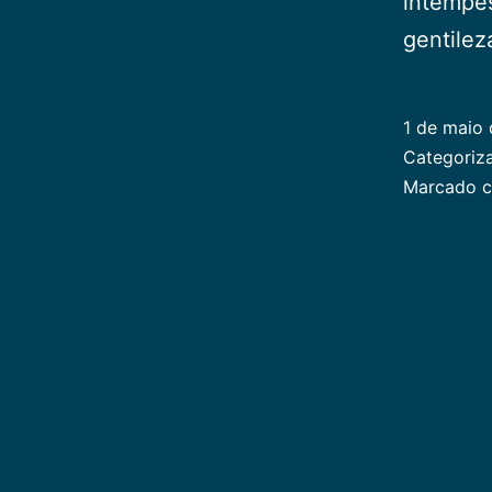
intempes
gentile
1 de maio
Categori
Marcado 