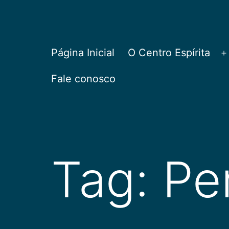
Pular
para
o
CEPAC
Página Inicial
O Centro Espírita
A
conteúdo
Fale conosco
Tag:
Pe