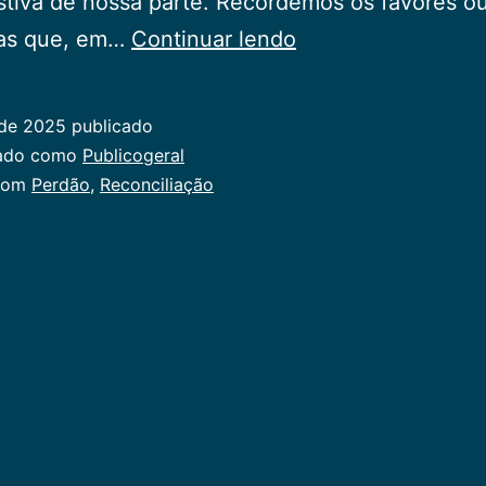
tiva de nossa parte. Recordemos os favores o
Reflexões
zas que, em…
Continuar lendo
sobre
Reconciliação
 de 2025
publicado
zado como
Publicogeral
com
Perdão
,
Reconciliação