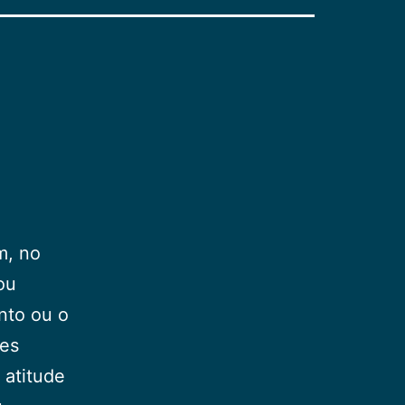
m, no
ou
nto ou o
des
 atitude